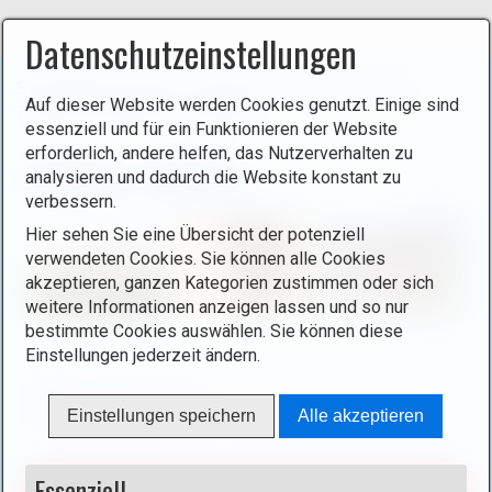
Datenschutzeinstellungen
Sie befinden sich hier:
Startseite
/
Luxemburg
/
Orte
/
Auf dieser Website werden Cookies genutzt. Einige sind
Zentrum und Westen
/
Steinsel
essenziell und für ein Funktionieren der Website
erforderlich, andere helfen, das Nutzerverhalten zu
Steinsel - Steesel
analysieren und dadurch die Website konstant zu
verbessern.
Hier sehen Sie eine Übersicht der potenziell
verwendeten Cookies. Sie können alle Cookies
akzeptieren, ganzen Kategorien zustimmen oder sich
weitere Informationen anzeigen lassen und so nur
bestimmte Cookies auswählen. Sie können diese
Einstellungen jederzeit ändern.
Tipp
Rundwanderung Steinsel
Einstellungen speichern
Alle akzeptieren
Essenziell
Blockierter Inhalt!