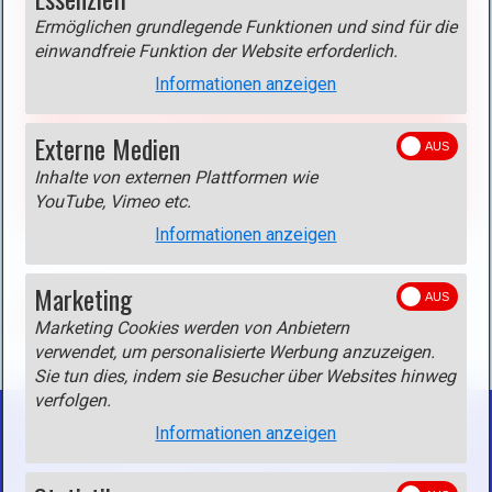
Aktivieren Sie das Cookie
Externe Medien >
Ermöglichen grundlegende Funktionen und sind für die
einwandfreie Funktion der Website erforderlich.
Google Maps
um diesen Inhalt anzuzeigen!
Informationen anzeigen
Anbieter: Google
Beschreibung:
Karten von Google Maps.
Externe Medien
Datenschutzerklärung
Inhalte von externen Plattformen wie
Cookie aktivieren
YouTube, Vimeo etc.
Informationen anzeigen
Marketing
ZURÜCK
Marketing Cookies werden von Anbietern
verwendet, um personalisierte Werbung anzuzeigen.
Sie tun dies, indem sie Besucher über Websites hinweg
verfolgen.
Informationen anzeigen
Startseite
Kontakt
Impressum