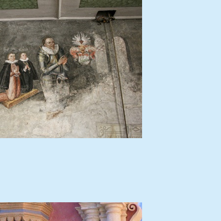
n
L
i
g
h
t
b
o
x
ö
f
f
B
n
i
e
l
n
d
(
i
o
n
p
L