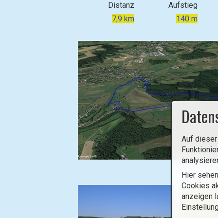
Distanz
Aufstieg
7,9 km
140 m
Daten
Auf dieser
Funktionie
analysiere
B
Hier sehen
i
Cookies ak
l
anzeigen l
d
Einstellun
i