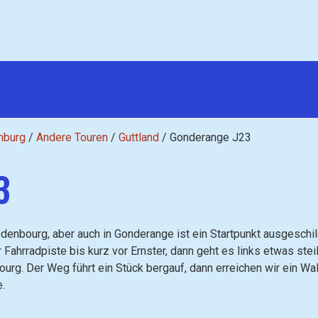
mburg
/
Andere Touren
/
Guttland
/
Gonderange J23
3
enbourg, aber auch in Gonderange ist ein Startpunkt ausgeschild
Fahrradpiste bis kurz vor Ernster, dann geht es links etwas steil
urg. Der Weg führt ein Stück bergauf, dann erreichen wir ein Wa
.