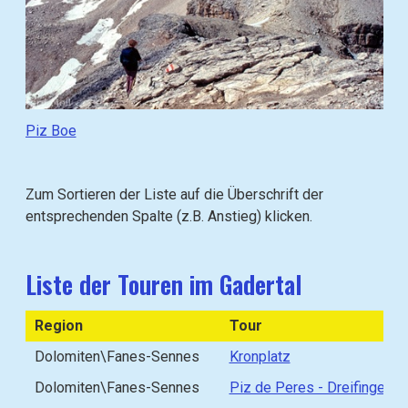
(
o
o
t
p
o
e
)
n
:
i
G
Piz Boe
m
e
a
h
g
e
Zum Sortieren der Liste auf die Überschrift der
e
z
entsprechenden Spalte (z.B. Anstieg) klicken.
i
u
n
(
l
g
Liste der Touren im Gadertal
i
o
g
t
Region
Tour
h
o
t
Dolomiten\Fanes-Sennes
Kronplatz
)
b
:
Dolomiten\Fanes-Sennes
Piz de Peres - Dreifingerspi
o