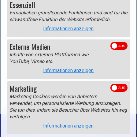
Dolomiten\Geisler-Puez
Peitlerkofel
Essenziell
Dolomiten\Geisler-Puez
Crep dales Dodesc (Anters
Ermöglichen grundlegende Funktionen und sind für die
einwandfreie Funktion der Website erforderlich.
Dolomiten\Geisler-Puez
Sass Songher
Informationen anzeigen
Dolomiten\Geisler-Puez
Puez-Durchquerung
Dolomiten\Sella -Langkofel
Piz Boe
Externe Medien
Dolomiten\Sella -Langkofel
Cima Pisciadu und Pisciadu-
Inhalte von externen Plattformen wie
YouTube, Vimeo etc.
Informationen anzeigen
Marketing
Marketing Cookies werden von Anbietern
verwendet, um personalisierte Werbung anzuzeigen.
Sie tun dies, indem sie Besucher über Websites hinweg
verfolgen.
Informationen anzeigen
Startseite
Kontakt
Impressum