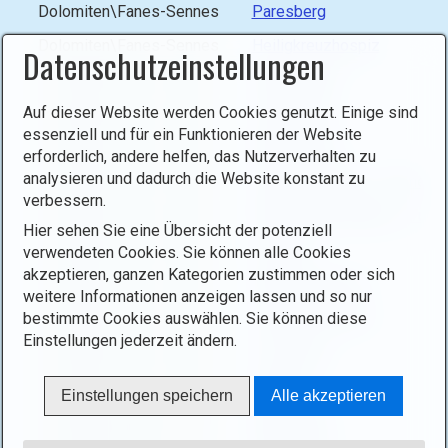
Dolomiten\Fanes-Sennes
Paresberg
x
)
Dolomiten\Fanes-Sennes
Heiligkreuzhospiz
Datenschutzeinstellungen
.
Dolomiten\Fanes-Sennes
Senneshütte
Auf dieser Website werden Cookies genutzt. Einige sind
Dolomiten\Fanes-Sennes
Pareispitze
essenziell und für ein Funktionieren der Website
Dolomiten\Fanes-Sennes
Antonispitze
erforderlich, andere helfen, das Nutzerverhalten zu
analysieren und dadurch die Website konstant zu
Dolomiten\Fanes-Sennes
Heiligkreuzkofel - Zehnersp
verbessern.
Dolomiten\Fanes-Sennes
Monte Vallon Bianco - Furc
Hier sehen Sie eine Übersicht der potenziell
Dolomiten\Fanes-Sennes
Lavarella
verwendeten Cookies. Sie können alle Cookies
akzeptieren, ganzen Kategorien zustimmen oder sich
Dolomiten\Fanes-Sennes
Kleiner Lagazuoi
weitere Informationen anzeigen lassen und so nur
Dolomiten\Fanes-Sennes
Ferrata Tomaselli
bestimmte Cookies auswählen. Sie können diese
Einstellungen jederzeit ändern.
Dolomiten\Fanes-Sennes
Col di Lana
Dolomiten\Fanes-Sennes
Settsass
Einstellungen speichern
Alle akzeptieren
Dolomiten\Geisler-Puez
Maurerberg