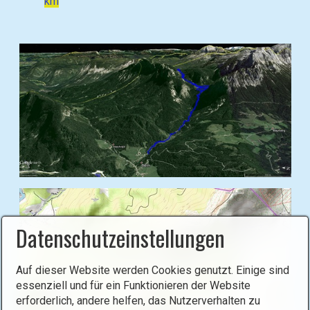
km
B
i
l
Datenschutzeinstellungen
d
i
n
Auf dieser Website werden Cookies genutzt. Einige sind
L
essenziell und für ein Funktionieren der Website
erforderlich, andere helfen, das Nutzerverhalten zu
i