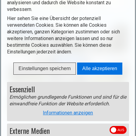
analysieren und dadurch die Website konstant zu
g
verbessern.
h
B
t
Hier sehen Sie eine Übersicht der potenziell
i
verwendeten Cookies. Sie können alle Cookies
b
l
akzeptieren, ganzen Kategorien zustimmen oder sich
o
d
weitere Informationen anzeigen lassen und so nur
x
i
bestimmte Cookies auswählen. Sie können diese
ö
n
Einstellungen jederzeit ändern.
f
L
f
i
Einstellungen speichern
Alle akzeptieren
n
g
e
h
n
t
Essenziell
(
b
Ermöglichen grundlegende Funktionen und sind für die
o
o
einwandfreie Funktion der Website erforderlich.
p
x
e
Informationen anzeigen
ö
n
f
i
Externe Medien
f
Track
m