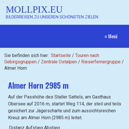
MOLLPIX.EU
BILDERREISEN ZU UNSEREN SCHÖNSTEN ZIELEN
≡ Menü
Sie befinden sich hier:
Startseite
/
Touren nach
Gebirgsgruppen
/
Zentrale Ostalpen
/
Rieserfernergruppe
/
Almer Horn
Almer Horn 2985 m
Auf der Passhöhe des Staller Sattels, am Gasthaus
Obersee auf 2016 m, startet Weg 114, der steil und teils
gesichert zur Jägerscharte und zum aussichtsreichen
Kreuz am Almer Horn (2985 m) leitet.
Distanz
Aufstieg
Abstieg