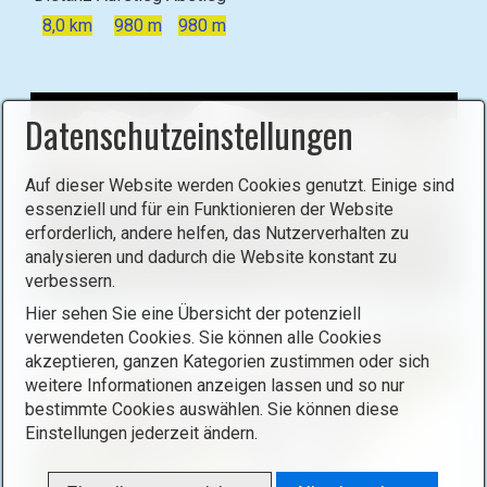
8,0 km
980 m
980 m
Datenschutzeinstellungen
Auf dieser Website werden Cookies genutzt. Einige sind
essenziell und für ein Funktionieren der Website
erforderlich, andere helfen, das Nutzerverhalten zu
analysieren und dadurch die Website konstant zu
verbessern.
Hier sehen Sie eine Übersicht der potenziell
B
verwendeten Cookies. Sie können alle Cookies
i
akzeptieren, ganzen Kategorien zustimmen oder sich
l
weitere Informationen anzeigen lassen und so nur
d
bestimmte Cookies auswählen. Sie können diese
i
Einstellungen jederzeit ändern.
n
L