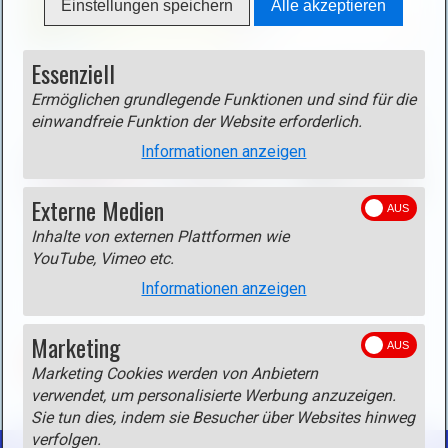
Einstellungen speichern
Alle akzeptieren
i
g
h
Essenziell
B
t
i
Ermöglichen grundlegende Funktionen und sind für die
b
l
einwandfreie Funktion der Website erforderlich.
o
d
Informationen anzeigen
x
i
ö
n
f
Externe Medien
L
Track
f
i
Inhalte von externen Plattformen wie
Track als gpx-Datei
(rechte Maustaste - Ziel speichern
n
YouTube, Vimeo etc.
g
unter)
e
h
Informationen anzeigen
n
t
(
b
Marketing
o
o
ZURÜCK
p
Marketing Cookies werden von Anbietern
x
e
verwendet, um personalisierte Werbung anzuzeigen.
ö
n
Sie tun dies, indem sie Besucher über Websites hinweg
f
verfolgen.
i