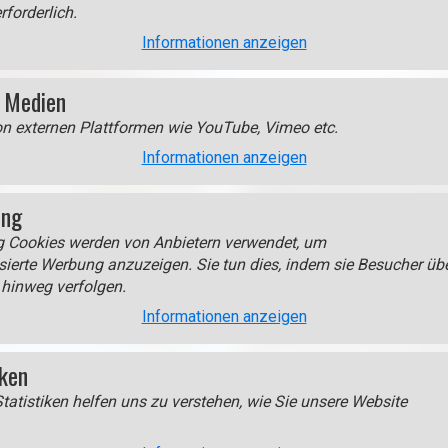
rforderlich.
n
Informationen anzeigen
(
o
 Medien
p
e
on externen Plattformen wie YouTube, Vimeo etc.
n
Informationen anzeigen
i
m
ing
a
g
g Cookies werden von Anbietern verwendet, um
e
sierte Werbung anzuzeigen. Sie tun dies, indem sie Besucher üb
i
hinweg verfolgen.
n
Informationen anzeigen
l
i
 15. Jahrhundert schmückt ein
iken
g
tatistiken helfen uns zu verstehen, wie Sie unsere Website
h
Im Ansitz Mair am Hof befind
t
Freilichtmuseum.