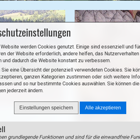
B
i
l
d
schutzeinstellungen
i
n
 Website werden Cookies genutzt. Einige sind essenziell und für
L
ren der Website erforderlich, andere helfen, das Nutzerverhalten
i
n und dadurch die Website konstant zu verbessern.
g
 Sie eine Übersicht der potenziell verwendeten Cookies. Sie kön
h
zeptieren, ganzen Kategorien zustimmen oder sich weitere Inf
t
assen und so nur bestimmte Cookies auswählen. Sie können di
b
gen jederzeit ändern.
o
x
Einstellungen speichern
Alle akzeptieren
ö
zum Hl. Jakob in
f
m 15. Jahrhundert baulich
f
rockisiert.
ell
n
Die Pfarrkirche enthält sehe
en grundlegende Funktionen und sind für die einwandfreie Funk
e
dem 15. Jahrhundert.