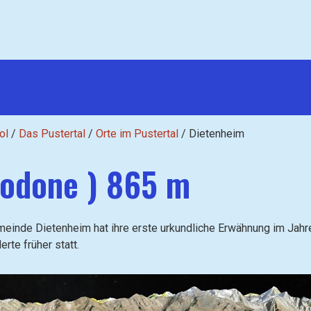
ol
/
Das Pustertal
/
Orte im Pustertal
/
Dietenheim
eodone ) 865 m
meinde Dietenheim hat ihre erste urkundliche Erwähnung im Jah
rte früher statt.