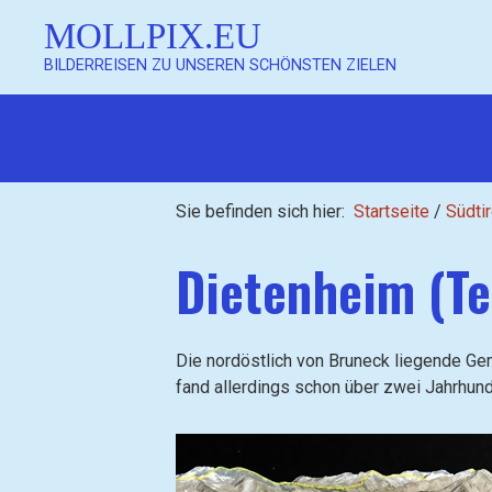
MOLLPIX.EU
BILDERREISEN ZU UNSEREN SCHÖNSTEN ZIELEN
Sie befinden sich hier:
Startseite
/
Südtir
Dietenheim (T
Die nordöstlich von Bruneck liegende Ge
fand allerdings schon über zwei Jahrhunde