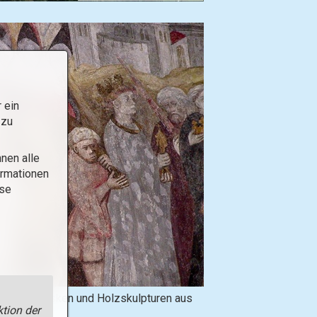
 ein
 zu
nen alle
ormationen
ese
B
nswerte Fresken und Holzskulpturen aus
tion der
i