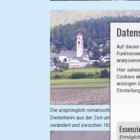
Daten
Auf dieser
Funktionie
analysiere
Hier sehen
Cookies ak
anzeigen l
Einstellun
B
Die ursprünglich romanische Pfarrkirche 
i
Dietenheim aus der Zeit um 1300 wurde i
l
verändert und zwischen 1630 und 1700 ba
Essenzi
d
Ermöglich
i