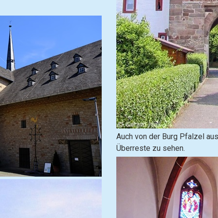
n
(
o
p
e
n
i
m
a
g
e
i
Auch von der Burg Pfalzel aus
n
Überreste zu sehen.
l
i
g
h
t
b