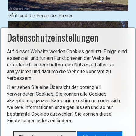
x
ö
B
Gfrill und die Berge der Brenta.
f
i
f
l
Datenschutzeinstellungen
n
d
e
i
n
n
Auf dieser Website werden Cookies genutzt. Einige sind
(
L
essenziell und für ein Funktionieren der Website
o
erforderlich, andere helfen, das Nutzerverhalten zu
i
p
analysieren und dadurch die Website konstant zu
g
e
verbessern.
h
n
t
Hier sehen Sie eine Übersicht der potenziell
i
verwendeten Cookies. Sie können alle Cookies
b
m
akzeptieren, ganzen Kategorien zustimmen oder sich
o
a
weitere Informationen anzeigen lassen und so nur
x
B
bestimmte Cookies auswählen. Sie können diese
g
Die sechseckige Kapelle Mariä Heimsuchung in der
ö
Einstellungen jederzeit ändern.
i
e
Wiese wurde Ende des 17. Jahrhunderts errichtet.
f
l
i
f
d