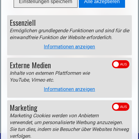
n
Einstellungen speichern
Alle akzeptieren
n
i
l
e
n
i
n
Essenziell
L
g
(
i
h
Ermöglichen grundlegende Funktionen und sind für die
o
g
einwandfreie Funktion der Website erforderlich.
t
p
h
b
e
Informationen anzeigen
t
o
n
b
x
i
Externe Medien
o
)
m
Inhalte von externen Plattformen wie
x
.
a
YouTube, Vimeo etc.
ö
g
f
Informationen anzeigen
B
e
Die aus der Zeit um 1500 stammende Pfarrkirche zur hl.
f
i
i
Margareth erhielt ihre heutige Gestalt zu Beginn des 20.
n
Marketing
l
n
Jahrhunderts. Die Innenausstattung stammt zum
e
d
l
größten Teil auch aus dieser Zeit.
Marketing Cookies werden von Anbietern
n
i
i
verwendet, um personalisierte Werbung anzuzeigen.
(
n
g
Sie tun dies, indem sie Besucher über Websites hinweg
o
L
h
verfolgen.