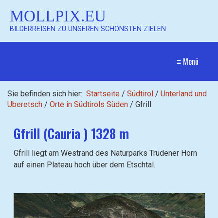
MOLLPIX.EU
BILDERREISEN ZU UNSEREN SCHÖNSTEN ZIELEN
≡ Menü
Sie befinden sich hier:
Startseite
/
Südtirol
/
Unterland und
Überetsch
/
Orte in Südtirols Süden
/
Gfrill
Gfrill (Cauria ) 1328 m
Gfrill liegt am Westrand des Naturparks Trudener Horn
auf einen Plateau hoch über dem Etschtal.