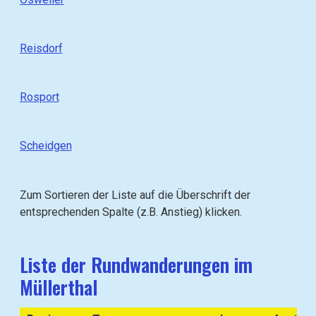
u
o
e
)
(
t
h
:
g
G
o
e
Reisdorf
o
e
)
z
t
h
:
u
G
o
e
(
Rosport
e
)
z
g
h
:
u
o
G
e
(
t
Scheidgen
e
z
g
o
h
u
o
)
e
(
t
:
Zum Sortieren der Liste auf die Überschrift der
z
g
o
entsprechenden Spalte (z.B. Anstieg) klicken.
u
o
)
(
t
:
g
o
Liste der Rundwanderungen im
o
)
Müllerthal
t
:
o