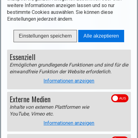
weitere Informationen anzeigen lassen und so nur
Mullerthal
Fischbach 2
8,5 km
300 m
bestimmte Cookies auswählen. Sie können diese
Einstellungen jederzeit ändern.
Mullerthal
Grundhof
8,3 km
250 m
Mullerthal
Junglinster
9,2 km
170 m
Einstellungen speichern
Alle akzeptieren
Mullerthal
Larochette
8,0 km
430 m
Mullerthal
Moersdorf
6,8 km
270 m
Essenziell
Mullerthal
Nommern I
5,3 km
190 m
Ermöglichen grundlegende Funktionen und sind für die
einwandfreie Funktion der Website erforderlich.
Mullerthal
Nommern II
7,9 km
140 m
Informationen anzeigen
Mullerthal
Osweiler
11,4 km
280 m
Mullerthal
Reisdorf
9,2 km
240 m
Externe Medien
Mullerthal
Rosport
9,9 km
390 m
Inhalte von externen Plattformen wie
YouTube, Vimeo etc.
Mullerthal
Scheidgen
7,5 km
240 m
Informationen anzeigen