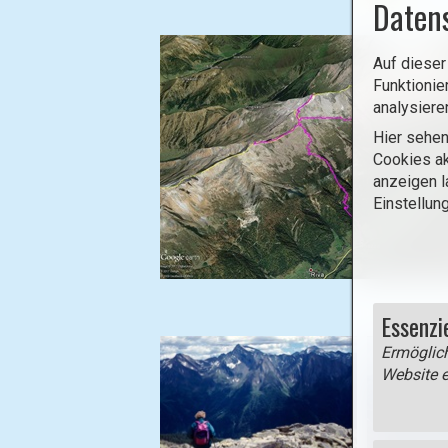
Daten
Auf dieser
Funktionie
analysiere
Hier sehen
Cookies ak
anzeigen l
Einstellun
B
i
Essenzi
l
Ermöglich
d
Website e
i
n
L