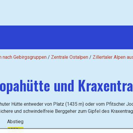
n nach Gebirgsgruppen
/
Zentrale Ostalpen
/
Zillertaler Alpen au
ropahütte und Kraxentr
shuter Hütte entweder von Platz (1435 m) oder vom Pfitscher J
ttsichere und schwindelfreie Berggeher zum Gipfel des Kraxentra
Abstieg
1550 m