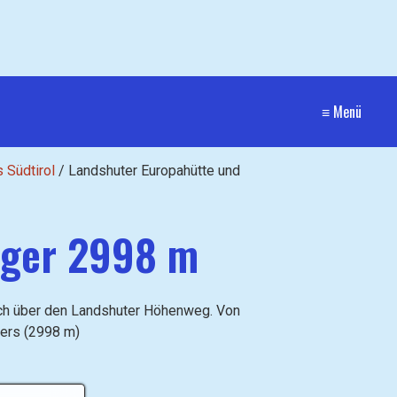
≡ Menü
s Südtirol
/
Landshuter Europahütte und
ager 2998 m
och über den Landshuter Höhenweg. Von
gers (2998 m)