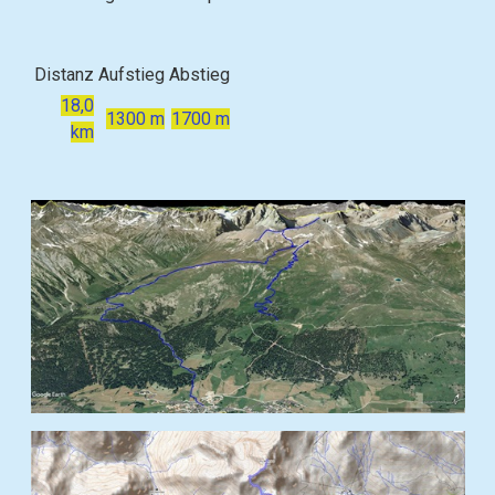
Distanz
Aufstieg
Abstieg
18,0
1300 m
1700 m
km
B
i
l