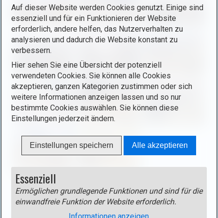
Auf dieser Website werden Cookies genutzt. Einige sind
p
x
essenziell und für ein Funktionieren der Website
e
ö
erforderlich, andere helfen, das Nutzerverhalten zu
n
f
analysieren und dadurch die Website konstant zu
i
f
verbessern.
m
n
Hier sehen Sie eine Übersicht der potenziell
a
e
verwendeten Cookies. Sie können alle Cookies
g
n
akzeptieren, ganzen Kategorien zustimmen oder sich
e
(
weitere Informationen anzeigen lassen und so nur
i
o
bestimmte Cookies auswählen. Sie können diese
n
p
Einstellungen jederzeit ändern.
l
e
i
n
Einstellungen speichern
Alle akzeptieren
g
i
h
m
t
Essenziell
a
b
g
Ermöglichen grundlegende Funktionen und sind für die
o
e
einwandfreie Funktion der Website erforderlich.
Track
x
i
Track als gpx-Datei
(rechte Maustaste - Ziel speichern
Informationen anzeigen