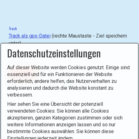
l
i
g
h
Track
t
Track als gpx-Datei
(rechte Maustaste - Ziel speichern
b
unter)
o
Datenschutzeinstellungen
x
)
Auf dieser Website werden Cookies genutzt. Einige sind
.
ZURÜCK
essenziell und für ein Funktionieren der Website
erforderlich, andere helfen, das Nutzerverhalten zu
analysieren und dadurch die Website konstant zu
verbessern.
Hier sehen Sie eine Übersicht der potenziell
verwendeten Cookies. Sie können alle Cookies
akzeptieren, ganzen Kategorien zustimmen oder sich
weitere Informationen anzeigen lassen und so nur
bestimmte Cookies auswählen. Sie können diese
Einstellungen jederzeit ändern.