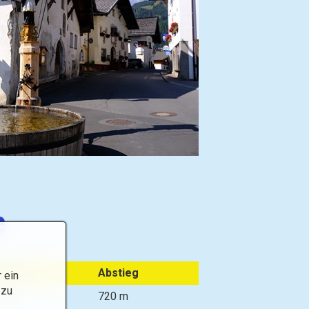
e
nstieg
Abstieg
 ein
 zu
20 m
720 m