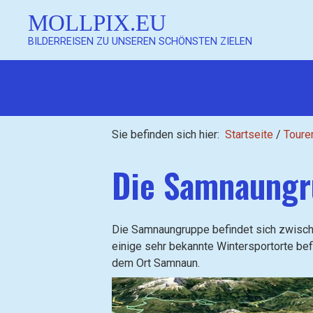
MOLLPIX.EU
BILDERREISEN ZU UNSEREN SCHÖNSTEN ZIELEN
Sie befinden sich hier:
Startseite
/
Toure
Die Samnaungr
Die Samnaungruppe befindet sich zwische
einige sehr bekannte Wintersportorte bef
dem Ort Samnaun.