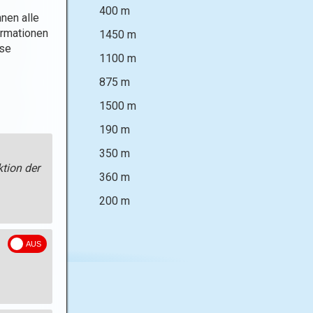
00 m
400 m
nen alle
ormationen
050 m
1450 m
ese
100 m
1100 m
75 m
875 m
500 m
1500 m
90 m
190 m
50 m
350 m
tion der
60 m
360 m
00 m
200 m