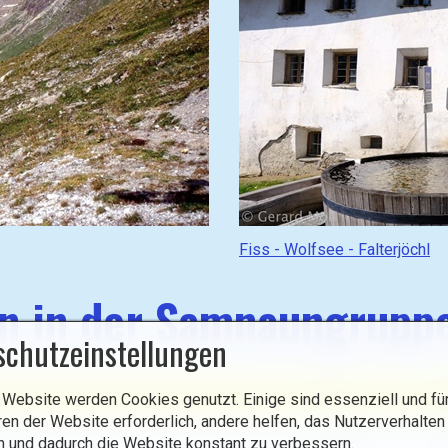
(
g
o
t
o
)
:
G
Fiss - Wolfsee - Falterjöchl
e
h
en in der Samnaungrupp
e
z
schutzeinstellungen
u
(
km
A
 Website werden Cookies genutzt. Einige sind essenziell und für
g
ren der Website erforderlich, andere helfen, das Nutzerverhalten
o
17,0 km
7
n und dadurch die Website konstant zu verbessern.