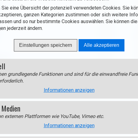
t
Alpe
10,8 km
4
 Sie eine Übersicht der potenziell verwendeten Cookies. Sie kön
o
zeptieren, ganzen Kategorien zustimmen oder sich weitere Inf
13,8 km
1
)
assen und so nur bestimmte Cookies auswählen. Sie können di
:
f
17,0 km
1
gen jederzeit ändern.
f
13,0 km
8
Einstellungen speichern
Alle akzeptieren
15,1 km
1
chuns
2,0 km
1
ell
pf
6,5 km
3
en grundlegende Funktionen und sind für die einwandfreie Funk
 Bei den Wasserfällen
8,5 km
3
rforderlich.
fsee - Falterjöchl
9,0 km
2
Informationen anzeigen
 Medien
ft der entsprechenden Spalte (z.B. Anstieg) klicken.
on externen Plattformen wie YouTube, Vimeo etc.
Informationen anzeigen