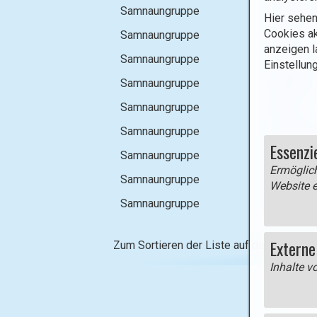
t
Samnaungruppe
Fliesser 
Hier sehen
o
Cookies ak
Samnaungruppe
Furgler
)
anzeigen l
:
Samnaungruppe
Hexenkop
Einstellun
Samnaungruppe
Muttakop
Samnaungruppe
Muttler
Samnaungruppe
Piz Muns
Essenzi
Samnaungruppe
Rauher Ko
Ermöglich
Samnaungruppe
Samnaun -
Website e
Samnaungruppe
Fiss - Wol
Externe
Zum Sortieren der Liste auf die Überschri
Inhalte v