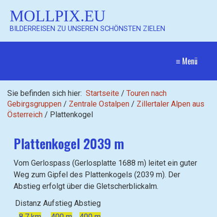
MOLLPIX.EU
BILDERREISEN ZU UNSEREN SCHÖNSTEN ZIELEN
≡ Menü
Sie befinden sich hier:
Startseite
/
Touren nach
Gebirgsgruppen
/
Zentrale Ostalpen
/
Zillertaler Alpen aus
Österreich
/
Plattenkogel
Plattenkogel 2039 m
Vom Gerlospass (Gerlosplatte 1688 m) leitet ein guter
Weg zum Gipfel des Plattenkogels (2039 m). Der
Abstieg erfolgt über die Gletscherblickalm.
Distanz
Aufstieg
Abstieg
8,7 km
400 m
400 m