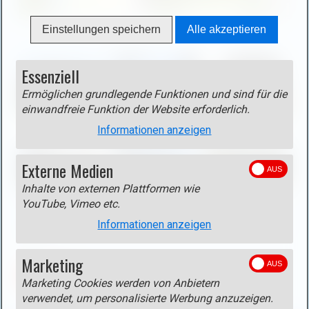
g
h
B
Einstellungen speichern
Alle akzeptieren
t
i
b
l
Essenziell
o
d
x
i
Ermöglichen grundlegende Funktionen und sind für die
ö
n
einwandfreie Funktion der Website erforderlich.
f
L
Informationen anzeigen
f
i
n
g
Externe Medien
e
h
n
Inhalte von externen Plattformen wie
t
Track
YouTube, Vimeo etc.
(
b
Track als gpx-Datei
(rechte Maustaste - Ziel speichern
o
Informationen anzeigen
o
unter)
p
x
e
ö
Marketing
n
f
ZURÜCK
Marketing Cookies werden von Anbietern
i
f
verwendet, um personalisierte Werbung anzuzeigen.
m
n