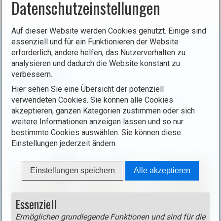
Datenschutzeinstellungen
Auf dieser Website werden Cookies genutzt. Einige sind
Sie befinden sich hier:
Startseite
/
Deutschland
/
Eifel
/
essenziell und für ein Funktionieren der Website
Die Nordeifel
/
Wildenburg
erforderlich, andere helfen, das Nutzerverhalten zu
analysieren und dadurch die Website konstant zu
verbessern.
Wildenburg
Hier sehen Sie eine Übersicht der potenziell
verwendeten Cookies. Sie können alle Cookies
Wildenburg gehört zu der Gemeinde Hellenthal. Die Burg
akzeptieren, ganzen Kategorien zustimmen oder sich
aus dem Anfang des 13. Jahrhunderts ist niemals
weitere Informationen anzeigen lassen und so nur
zerstört worden.
bestimmte Cookies auswählen. Sie können diese
Einstellungen jederzeit ändern.
Einstellungen speichern
Alle akzeptieren
Essenziell
Ermöglichen grundlegende Funktionen und sind für die