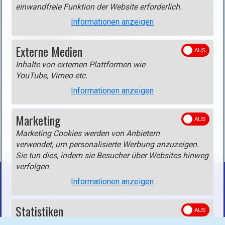
einwandfreie Funktion der Website erforderlich.
Informationen anzeigen
Externe Medien
Inhalte von externen Plattformen wie
YouTube, Vimeo etc.
Informationen anzeigen
Marketing
ZURÜCK
Marketing Cookies werden von Anbietern
verwendet, um personalisierte Werbung anzuzeigen.
Sie tun dies, indem sie Besucher über Websites hinweg
verfolgen.
Informationen anzeigen
Startseite
Kontakt
Impressum
Statistiken
© 2020 Mollpix.
Website erstellt mit Zeta Producer CMS
Website-Statistiken helfen uns zu