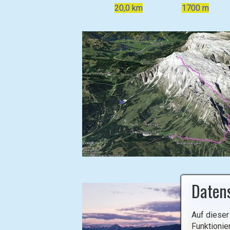
20,0 km
1700 m
B
i
Daten
l
d
i
Auf dieser
n
Funktionie