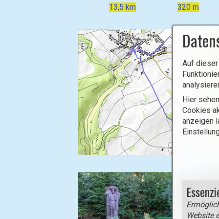
13,5 km
320 m
Daten
Auf dieser
Funktionie
analysiere
Hier sehen
Cookies ak
anzeigen l
Einstellun
B
i
l
Essenzi
d
Ermöglich
i
Website e
n