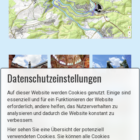
i
n
L
i
g
h
B
t
i
b
l
o
d
x
i
Datenschutzeinstellungen
ö
n
f
L
Auf dieser Website werden Cookies genutzt. Einige sind
f
i
essenziell und für ein Funktionieren der Website
n
g
erforderlich, andere helfen, das Nutzerverhalten zu
e
h
analysieren und dadurch die Website konstant zu
n
t
verbessern.
(
b
Hier sehen Sie eine Übersicht der potenziell
o
o
verwendeten Cookies. Sie können alle Cookies
p
x