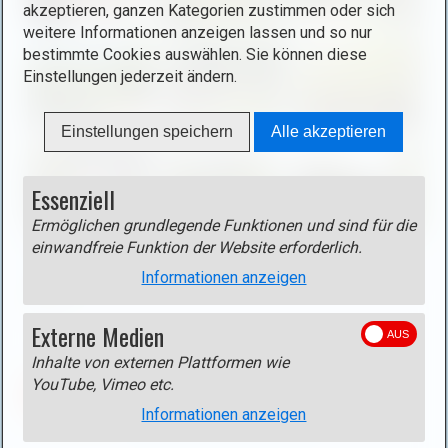
akzeptieren, ganzen Kategorien zustimmen oder sich
e
ö
weitere Informationen anzeigen lassen und so nur
n
f
bestimmte Cookies auswählen. Sie können diese
i
f
Einstellungen jederzeit ändern.
m
n
a
e
Einstellungen speichern
Alle akzeptieren
g
n
e
(
i
o
Essenziell
n
p
Ermöglichen grundlegende Funktionen und sind für die
l
e
einwandfreie Funktion der Website erforderlich.
Track
i
n
Track als gpx-Datei
(rechte Maustaste - Ziel speichern
Informationen anzeigen
g
i
unter)
h
m
Externe Medien
t
a
b
g
Inhalte von externen Plattformen wie
o
e
YouTube, Vimeo etc.
ZURÜCK
x
i
Informationen anzeigen
)
n