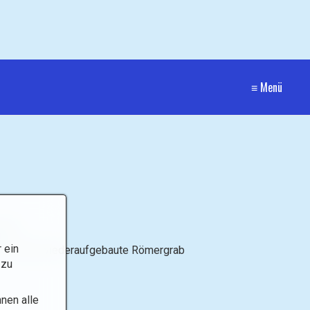
≡ Menü
cher
 ein
n wir das wiederaufgebaute Römergrab
 zu
nen alle