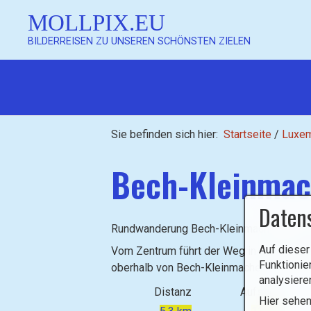
MOLLPIX.EU
BILDERREISEN ZU UNSEREN SCHÖNSTEN ZIELEN
Mollpix
Sie befinden sich hier:
Startseite
/
Luxe
Bech-Kleinmac
Daten
Mollpix
Rundwanderung Bech-Kleinmacher - Circu
Auf dieser
Vom Zentrum führt der Weg in die Wein
Funktionie
oberhalb von Bech-Kleinmacher.
analysiere
Distanz
Aufstieg
Hier sehen