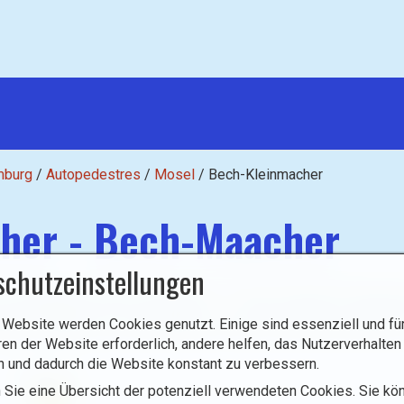
mburg
/
Autopedestres
/
Mosel
/
Bech-Kleinmacher
her - Bech-Maacher
schutzeinstellungen
it autopédestre Bech-Kleinmacher - Circular walk Bech-Kleinma
 Website werden Cookies genutzt. Einige sind essenziell und für
berge unterhalb des Scheuerberges. Auf dem Rückweg entdecke
ren der Website erforderlich, andere helfen, das Nutzerverhalten
n und dadurch die Website konstant zu verbessern.
Abstieg
 Sie eine Übersicht der potenziell verwendeten Cookies. Sie kön