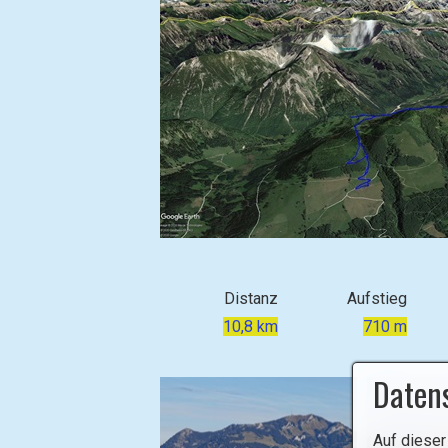
B
i
l
Distanz
Aufstieg
d
10,8 km
710 m
i
n
Daten
L
i
Auf dieser
g