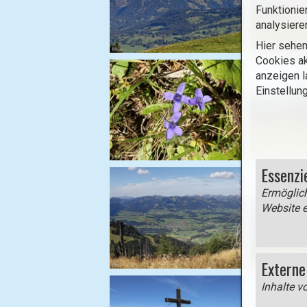
Funktionie
h
analysiere
t
b
Hier sehen
Cookies ak
o
anzeigen l
x
Einstellun
ö
f
f
n
e
Essenzi
n
(
Ermöglich
Website e
o
p
e
n
Externe
i
Inhalte v
m