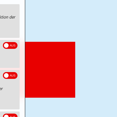
tion der
er