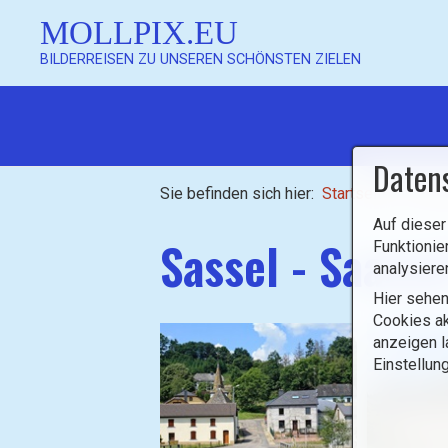
MOLLPIX.EU
BILDERREISEN ZU UNSEREN SCHÖNSTEN ZIELEN
Mollpix
Daten
Sie befinden sich hier:
Startseite
/
Luxe
Auf dieser
Sassel - Saasse
Funktionie
analysiere
Hier sehen
Mollpix
Cookies ak
anzeigen l
Einstellun