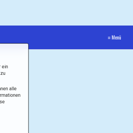
≡ Menü
 ein
 zu
nen alle
ormationen
ese