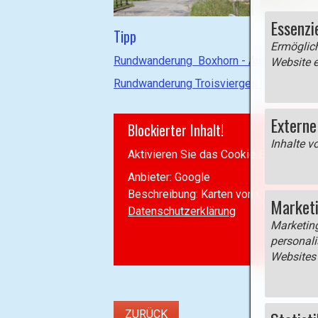
Essenzi
Tipp
Ermöglich
Rundwanderung Boxhorn - Autopédestre
Website e
Rundwanderung Troisvierges I - Autopéde
Externe
Blockierter Inhalt!
Inhalte v
Aktivieren Sie das Cookie
Externe M
Anbieter: Google
Beschreibung:
Karten von Google Map
Market
Datenschutzerklärung
Marketin
personali
Websites 
ZURÜCK