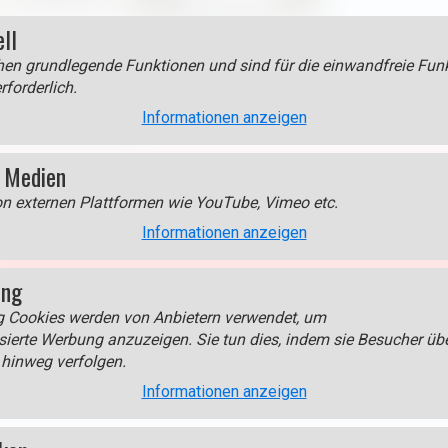
ell
en grundlegende Funktionen und sind für die einwandfreie Funk
 Boxhorn
rforderlich.
stre Troisvierges I
Informationen anzeigen
 Medien
on externen Plattformen wie YouTube, Vimeo etc.
edien > Google Maps
um diesen Inhalt anzuzeigen!
Informationen anzeigen
s.
ing
g Cookies werden von Anbietern verwendet, um
sierte Werbung anzuzeigen. Sie tun dies, indem sie Besucher üb
Cookie aktivieren
hinweg verfolgen.
Informationen anzeigen