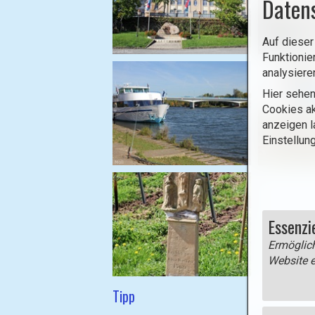
Daten
a
n
Auf dieser
k
Funktionie
analysiere
Hier sehen
Cookies ak
anzeigen l
Einstellun
Essenzi
Ermöglich
Website e
Tipp