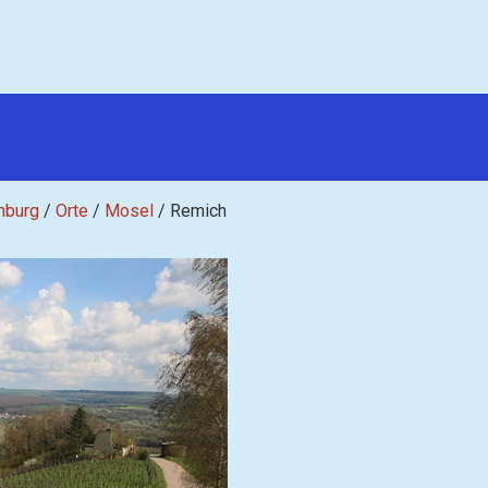
mburg
/
Orte
/
Mosel
/
Remich