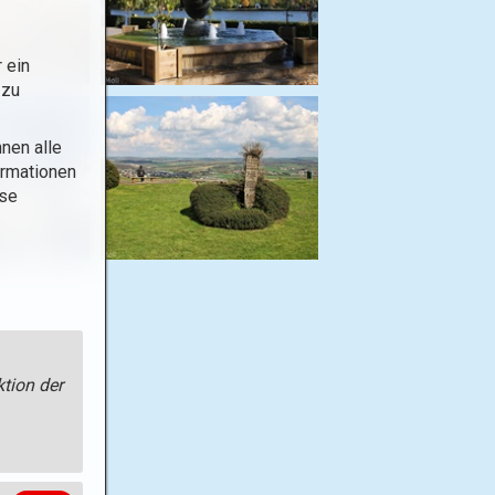
 ein
 zu
nen alle
ormationen
ese
tion der