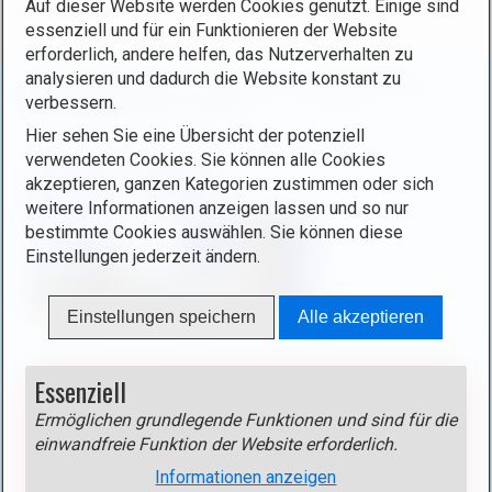
Auf dieser Website werden Cookies genutzt. Einige sind
essenziell und für ein Funktionieren der Website
erforderlich, andere helfen, das Nutzerverhalten zu
analysieren und dadurch die Website konstant zu
Sie befinden sich hier:
Startseite
/
Luxemburg
/
Orte
/
verbessern.
Zentrum und Westen
/
Lannen
Hier sehen Sie eine Übersicht der potenziell
verwendeten Cookies. Sie können alle Cookies
Lannen - Lannen
akzeptieren, ganzen Kategorien zustimmen oder sich
weitere Informationen anzeigen lassen und so nur
bestimmte Cookies auswählen. Sie können diese
Einstellungen jederzeit ändern.
Einstellungen speichern
Alle akzeptieren
Essenziell
Blockierter Inhalt!
Aktivieren Sie das Cookie
Externe Medien >
Ermöglichen grundlegende Funktionen und sind für die
einwandfreie Funktion der Website erforderlich.
Google Maps
um diesen Inhalt anzuzeigen!
Informationen anzeigen
Anbieter: Google