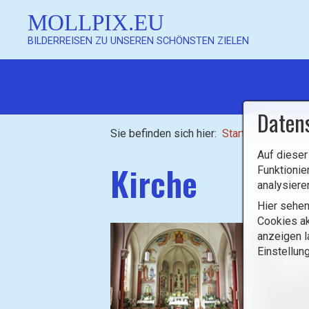
MOLLPIX.EU
BILDERREISEN ZU UNSEREN SCHÖNSTEN ZIELEN
Mollpix
Daten
Sie befinden sich hier:
Startseite
/
Luxe
Auf dieser
Kirche
Funktionie
analysiere
Hier sehen
Mollpix
Cookies ak
anzeigen l
Einstellun