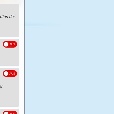
tion der
er