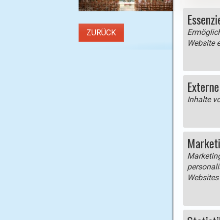
Essenzi
Ermöglich
ZURÜCK
Website e
Externe
Inhalte v
Market
Marketin
personali
Websites 