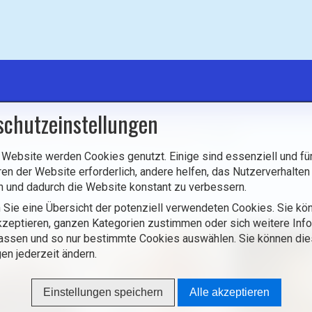
schutzeinstellungen
mburg
/
Orte
/
Mosel
/
Bech-Kleinmacher
/
Kirche
 Website werden Cookies genutzt. Einige sind essenziell und für
ren der Website erforderlich, andere helfen, das Nutzerverhalten
n und dadurch die Website konstant zu verbessern.
 Sie eine Übersicht der potenziell verwendeten Cookies. Sie kön
zeptieren, ganzen Kategorien zustimmen oder sich weitere Inf
assen und so nur bestimmte Cookies auswählen. Sie können di
gen jederzeit ändern.
Einstellungen speichern
Alle akzeptieren