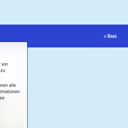
≡ Menü
 ein
 zu
nen alle
ormationen
ese