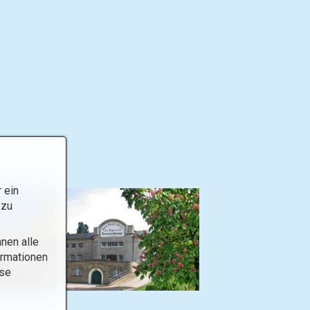
 ein
 zu
nen alle
ormationen
ese