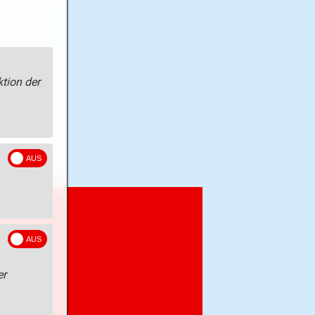
tion der
er