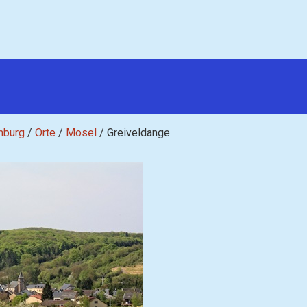
mburg
/
Orte
/
Mosel
/
Greiveldange