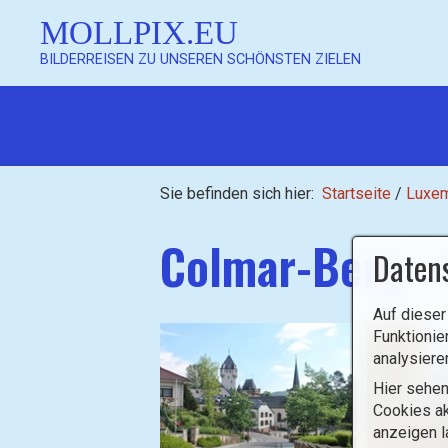
MOLLPIX.EU
BILDERREISEN ZU UNSEREN SCHÖNSTEN ZIELEN
Mollpix
Sie befinden sich hier:
Startseite
/
Luxe
Colmar-Berg -
Daten
Mollpix
Auf dieser
Funktionie
analysiere
Hier sehen
Cookies ak
anzeigen l