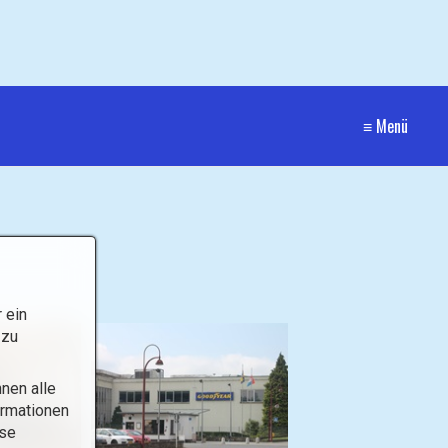
≡ Menü
 ein
 zu
nen alle
ormationen
ese