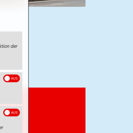
tion der
er