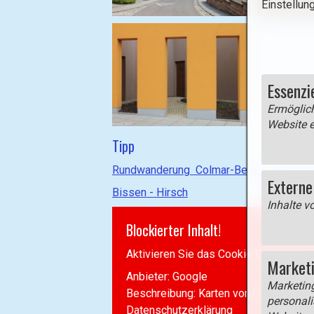
Einstellun
Essenzi
Ermöglich
Website e
Tipp
Rundwanderung Colmar-Berg - Autopéde
Externe
Bissen - Hirsch
Inhalte v
Blockierter Inhalt!
Aktivieren Sie das Cookie
Externe M
Market
Anbieter: Google
Marketin
Beschreibung:
Karten von Google Map
personali
Datenschutzerklärung