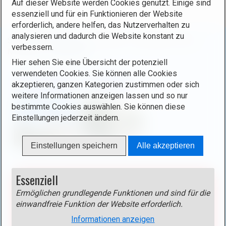
Auf dieser Website werden Cookies genutzt. Einige sind
essenziell und für ein Funktionieren der Website
erforderlich, andere helfen, das Nutzerverhalten zu
analysieren und dadurch die Website konstant zu
Sie befinden sich hier:
Startseite
/
Luxemburg
/
Orte
/
verbessern.
Müllerthal
/
Breidweiler
Hier sehen Sie eine Übersicht der potenziell
verwendeten Cookies. Sie können alle Cookies
Breidweiler - Präiteler
akzeptieren, ganzen Kategorien zustimmen oder sich
weitere Informationen anzeigen lassen und so nur
bestimmte Cookies auswählen. Sie können diese
Einstellungen jederzeit ändern.
Einstellungen speichern
Alle akzeptieren
Essenziell
Blockierter Inhalt!
Aktivieren Sie das Cookie
Externe Medien >
Ermöglichen grundlegende Funktionen und sind für die
einwandfreie Funktion der Website erforderlich.
Google Maps
um diesen Inhalt anzuzeigen!
Informationen anzeigen
Anbieter: Google