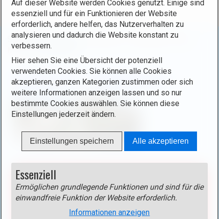
Auf dieser Website werden Cookies genutzt. Einige sind
essenziell und für ein Funktionieren der Website
erforderlich, andere helfen, das Nutzerverhalten zu
analysieren und dadurch die Website konstant zu
Sie befinden sich hier:
Startseite
/
Luxemburg
/
Orte
/
verbessern.
Mosel
/
Boudlerbach
Hier sehen Sie eine Übersicht der potenziell
verwendeten Cookies. Sie können alle Cookies
Boudlerbach - Buddelerbaach
akzeptieren, ganzen Kategorien zustimmen oder sich
weitere Informationen anzeigen lassen und so nur
bestimmte Cookies auswählen. Sie können diese
Einstellungen jederzeit ändern.
Einstellungen speichern
Alle akzeptieren
Essenziell
Blockierter Inhalt!
Aktivieren Sie das Cookie
Externe Medien >
Ermöglichen grundlegende Funktionen und sind für die
einwandfreie Funktion der Website erforderlich.
Google Maps
um diesen Inhalt anzuzeigen!
Informationen anzeigen
Anbieter: Google