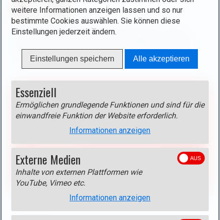
weitere Informationen anzeigen lassen und so nur
bestimmte Cookies auswählen. Sie können diese
Einstellungen jederzeit ändern.
Durch den Bau der Ourtalsperre Anfang der 1960er
Jahre musste ein Teil des Ortes nördlich von Vianden
auf einem künstlichen Plateau neu errichtet werden.
Einstellungen speichern
Alle akzeptieren
Essenziell
Blockierter Inhalt!
Aktivieren Sie das Cookie
Externe Medien >
Ermöglichen grundlegende Funktionen und sind für die
einwandfreie Funktion der Website erforderlich.
Google Maps
um diesen Inhalt anzuzeigen!
Informationen anzeigen
Anbieter: Google
Beschreibung:
Karten von Google Maps.
Externe Medien
Datenschutzerklärung
Inhalte von externen Plattformen wie
Cookie aktivieren
YouTube, Vimeo etc.
Informationen anzeigen