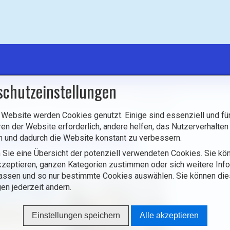
schutzeinstellungen
mburg
/
Orte
/
Zentrum und Westen
/
Bascharage
 Website werden Cookies genutzt. Einige sind essenziell und für
idderkäerjeng
ren der Website erforderlich, andere helfen, das Nutzerverhalten
n und dadurch die Website konstant zu verbessern.
 Sie eine Übersicht der potenziell verwendeten Cookies. Sie kön
zeptieren, ganzen Kategorien zustimmen oder sich weitere Inf
assen und so nur bestimmte Cookies auswählen. Sie können di
gen jederzeit ändern.
Einstellungen speichern
Alle akzeptieren