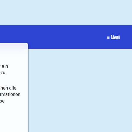
≡ Menü
 ein
 zu
nen alle
ormationen
ese