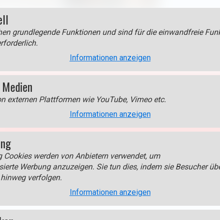
ell
en grundlegende Funktionen und sind für die einwandfreie Funk
rforderlich.
Informationen anzeigen
 Medien
on externen Plattformen wie YouTube, Vimeo etc.
edien > Google Maps
um diesen Inhalt anzuzeigen!
Informationen anzeigen
s.
ing
g Cookies werden von Anbietern verwendet, um
Cookie aktivieren
sierte Werbung anzuzeigen. Sie tun dies, indem sie Besucher üb
hinweg verfolgen.
Informationen anzeigen