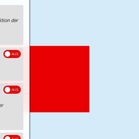
tion der
er