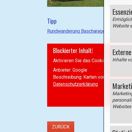
Essenzi
Tipp
Ermöglich
Website e
Rundwanderung Bascharage
Blockierter Inhalt!
Externe
Inhalte v
Aktivieren Sie das Cookie
Externe M
Anbieter: Google
Beschreibung:
Karten von Google Map
Market
Datenschutzerklärung
Marketin
personali
Websites 
ZURÜCK