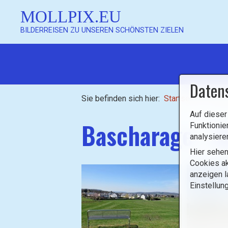
MOLLPIX.EU
BILDERREISEN ZU UNSEREN SCHÖNSTEN ZIELEN
Mollpix
Daten
Sie befinden sich hier:
Startseite
/
Luxe
Auf dieser
Bascharage - N
Funktionie
analysiere
Hier sehen
Mollpix
Cookies ak
anzeigen l
Einstellun