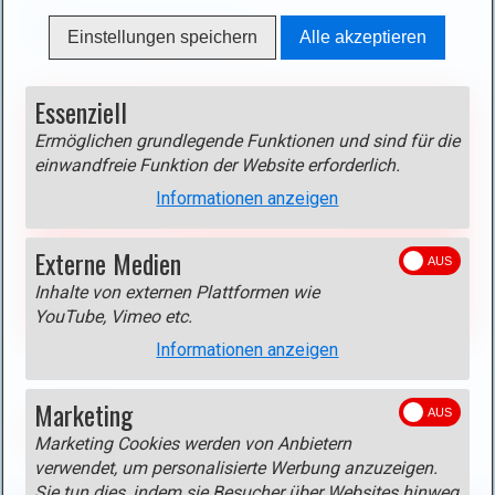
Tipp
Rundwanderung Hesperange
Einstellungen speichern
Alle akzeptieren
Essenziell
Blockierter Inhalt!
Aktivieren Sie das Cookie
Externe Medien >
Ermöglichen grundlegende Funktionen und sind für die
einwandfreie Funktion der Website erforderlich.
Google Maps
um diesen Inhalt anzuzeigen!
Informationen anzeigen
Anbieter: Google
Beschreibung:
Karten von Google Maps.
Externe Medien
Datenschutzerklärung
Inhalte von externen Plattformen wie
Cookie aktivieren
YouTube, Vimeo etc.
Informationen anzeigen
Marketing
ZURÜCK
Marketing Cookies werden von Anbietern
verwendet, um personalisierte Werbung anzuzeigen.
Sie tun dies, indem sie Besucher über Websites hinweg