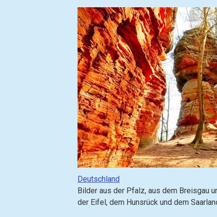
z
u
(
g
o
t
o
)
:
G
Deutschland
e
Bilder aus der Pfalz, aus dem Breisgau 
h
der Eifel, dem Hunsrück und dem Saarlan
e