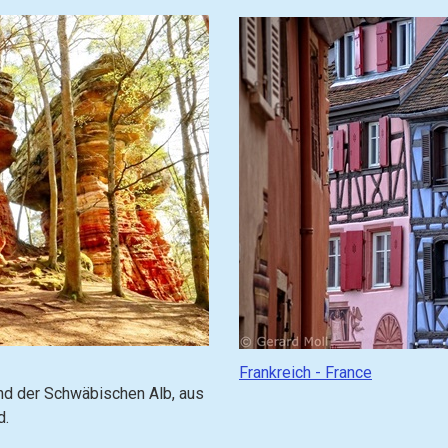
z
u
(
g
o
t
o
)
:
G
Frankreich - France
e
und der Schwäbischen Alb, aus
h
d.
e