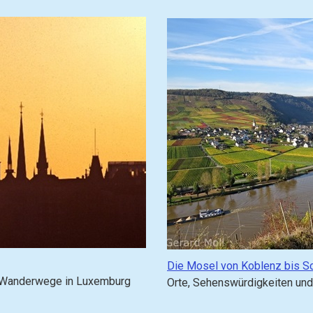
e
h
e
z
u
(
g
o
t
o
)
:
G
Die Mosel von Koblenz bis S
e
d Wanderwege in Luxemburg
Orte, Sehenswürdigkeiten und
h
e